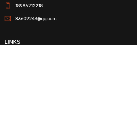
18986212218
83609243@qq.com
LINKS
主机监控系统
连接管理平台
智慧消防物联网平台
智慧用电管理平台
WATCH US