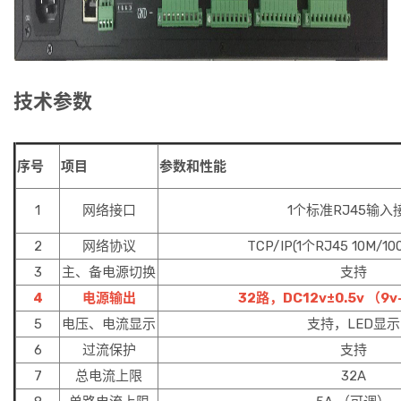
技术参数
序号
项目
参数和性能
1
网络接口
1个标准RJ45输入
2
网络协议
TCP/IP(1个RJ45 10M/
3
主、备电源切换
支持
4
电源输出
32路，DC12v±0.5v （9
5
电压、电流显示
支持，LED显示
6
过流保护
支持
7
总电流上限
32A