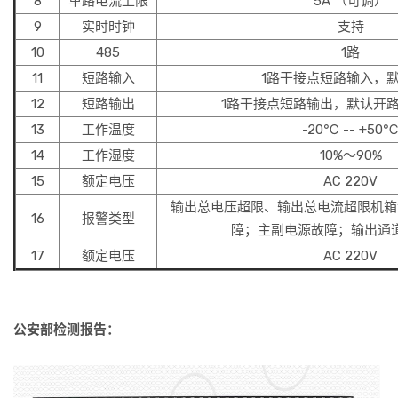
8
单路电流上限
5A （可调）
9
实时时钟
支持
10
485
1路
11
短路输入
1路干接点短路输入，
12
短路输出
1路干接点短路输出，默认开
13
工作温度
-20℃ -- +50
14
工作湿度
10%～90%
15
额定电压
AC 220V
输出总电压超限、输出总电流超限机箱
16
报警类型
障；主副电源故障；输出通
17
额定电压
AC 220V
公安部检测报告：